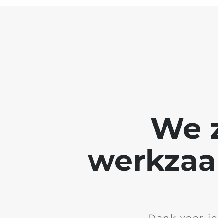
We z
werkzaa
Dank voor je