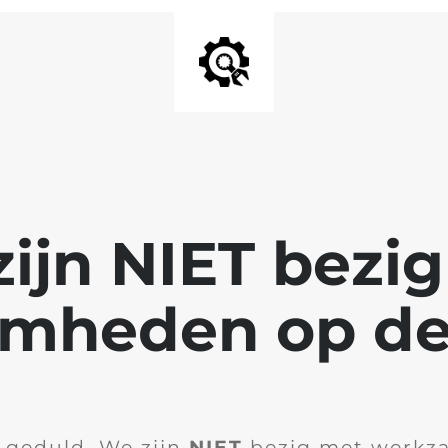
ijn NIET bezi
mheden op de
 geduld. We zijn
NIET
bezig met werkz