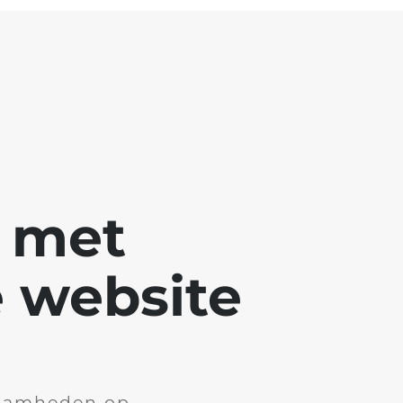
g met
 website
aamheden op