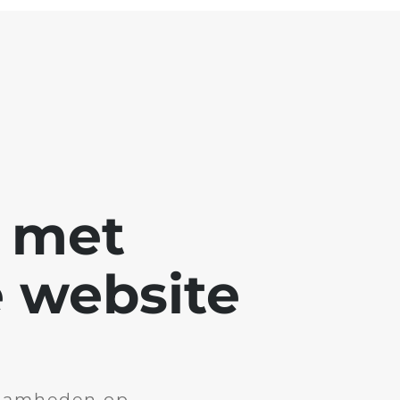
g met
 website
aamheden op