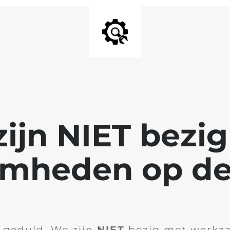
ijn NIET bezi
mheden op de
 geduld. We zijn
NIET
bezig met werkz