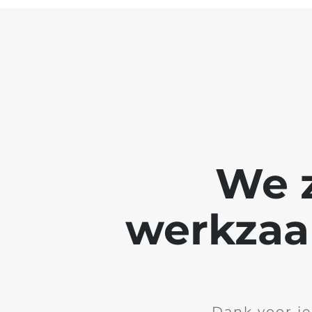
We z
werkzaa
Dank voor je