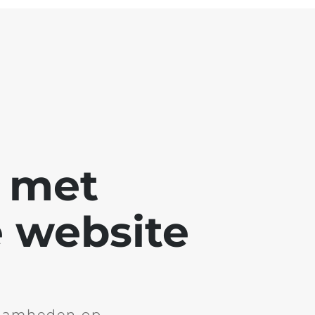
g met
 website
aamheden op