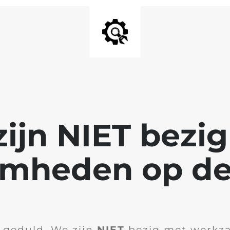
ijn NIET bezi
mheden op de
 geduld. We zijn
NIET
bezig met werkz