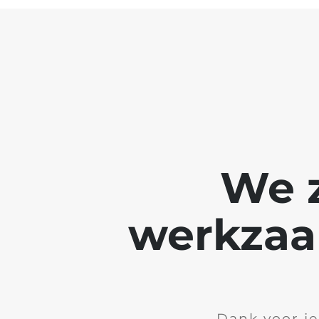
We z
werkzaa
Dank voor je