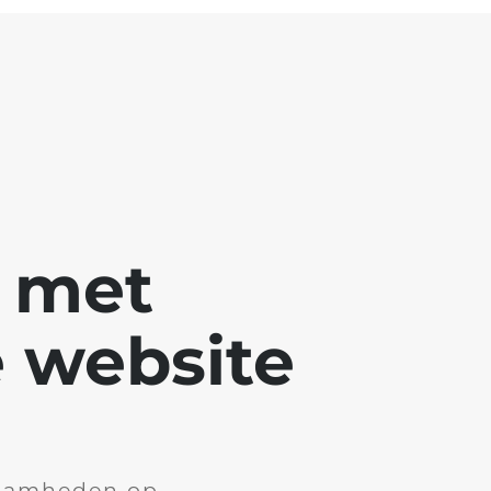
g met
 website
aamheden op