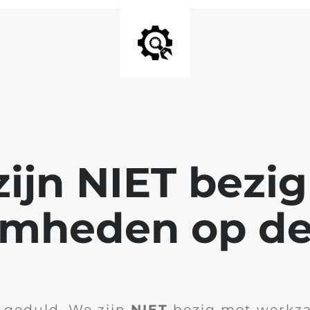
ijn NIET bezi
mheden op de
 geduld. We zijn
NIET
bezig met werkz