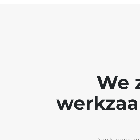
We z
werkzaa
Dank voor je