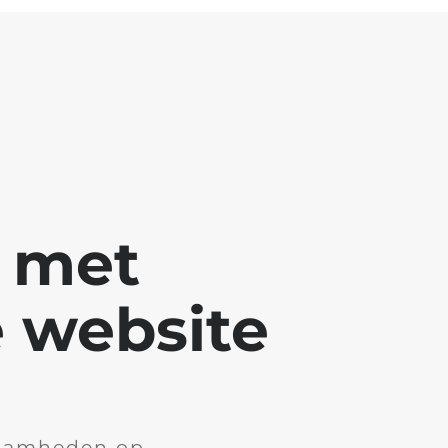
g met
 website
aamheden op