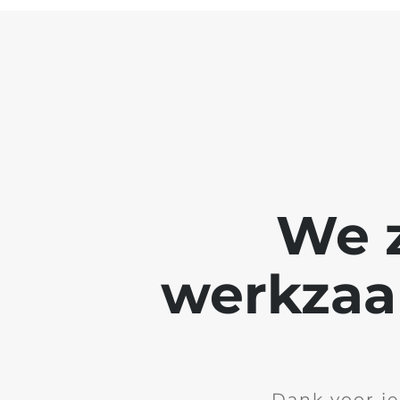
We z
werkzaa
Dank voor je