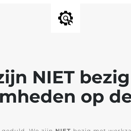
ijn NIET bezi
mheden op de
 geduld. We zijn
NIET
bezig met werkz