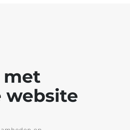
g met
 website
aamheden op