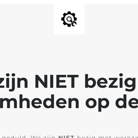
ijn NIET bezi
mheden op de
 geduld. We zijn
NIET
bezig met werkz