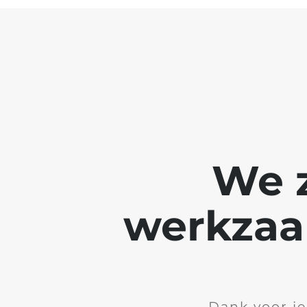
We z
werkzaa
Dank voor je