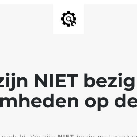
ijn NIET bezi
mheden op de
 geduld. We zijn
NIET
bezig met werkz