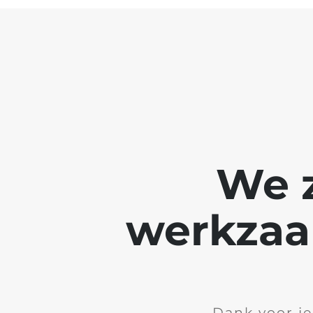
We z
werkzaa
Dank voor je