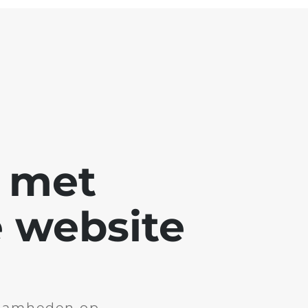
g met
 website
aamheden op