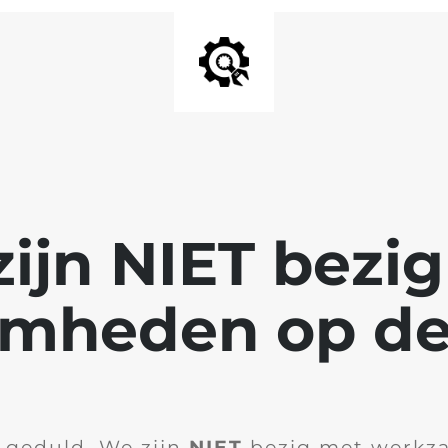
ijn NIET bezi
mheden op de
 geduld. We zijn
NIET
bezig met werkz