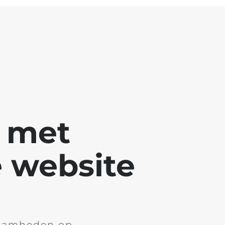
g met
 website
aamheden op