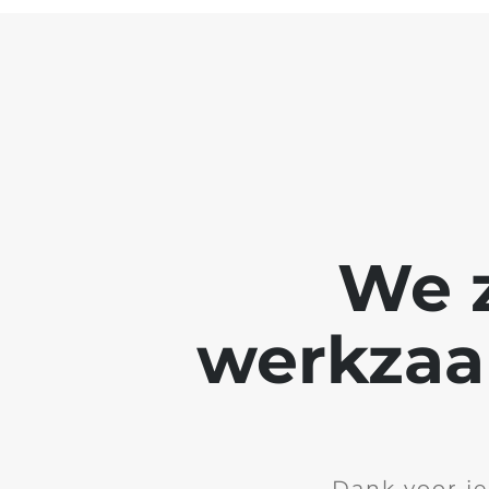
We z
werkzaa
Dank voor je