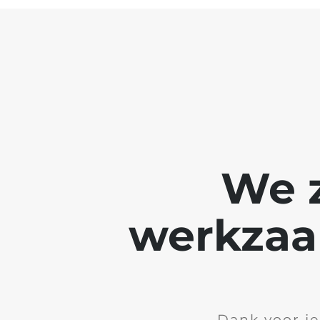
We z
werkzaa
Dank voor je