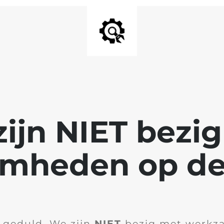
ijn NIET bezi
mheden op de
 geduld. We zijn
NIET
bezig met werkz