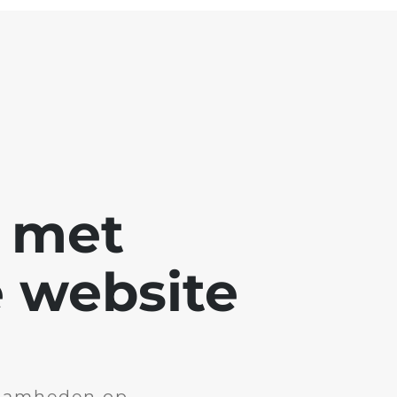
g met
 website
aamheden op