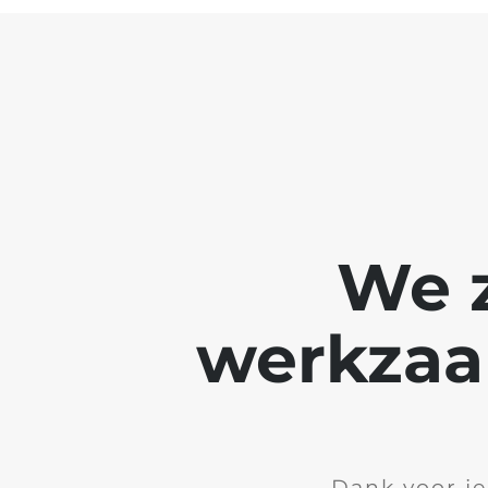
We z
werkzaa
Dank voor je