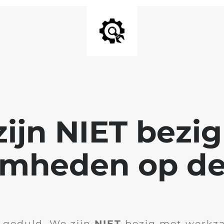
ijn NIET bezi
mheden op de
 geduld. We zijn
NIET
bezig met werkz