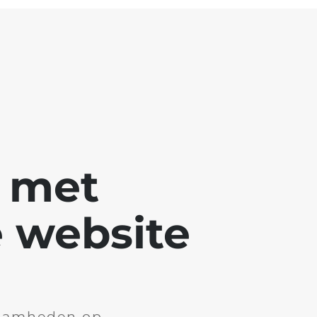
g met
 website
aamheden op