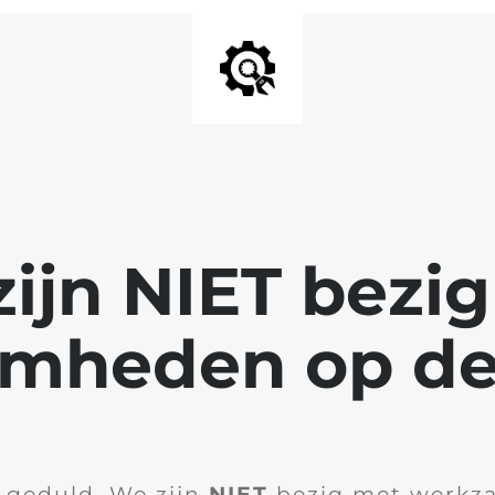
ijn NIET bezi
mheden op de
 geduld. We zijn
NIET
bezig met werkz