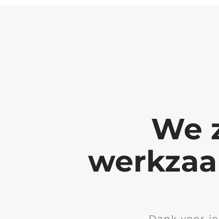
We z
werkzaa
Dank voor je