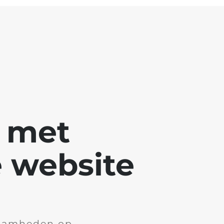
g met
 website
aamheden op