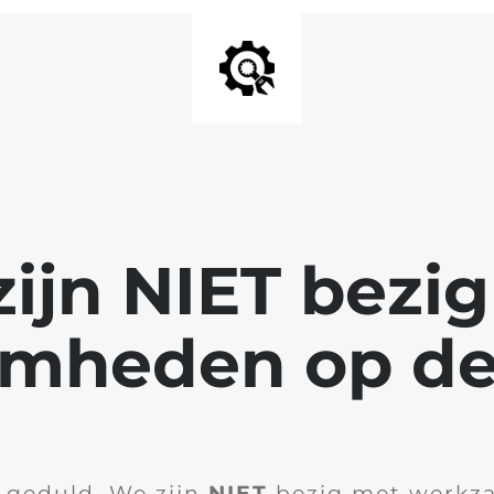
ijn NIET bezi
mheden op de
 geduld. We zijn
NIET
bezig met werkz