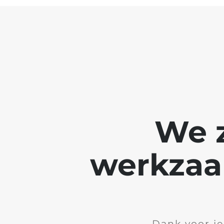
We z
werkzaa
Dank voor je