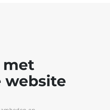
g met
 website
aamheden op