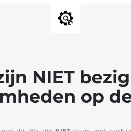
ijn NIET bezi
mheden op de
 geduld. We zijn
NIET
bezig met werkz