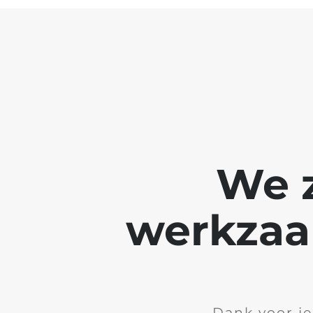
We z
werkzaa
Dank voor je