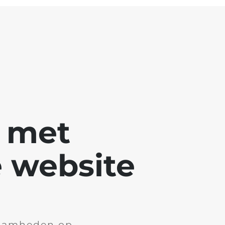
g met
 website
aamheden op